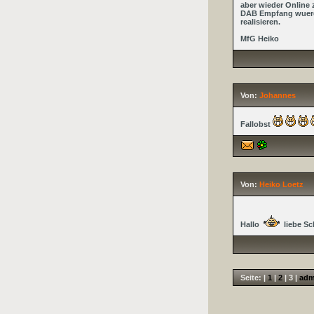
aber wieder Online z
DAB Empfang wuerde
realisieren.
MfG Heiko
Von:
Johannes
Fallobst
Von:
Heiko Loetz
Hallo
liebe Sc
Seite: |
1
|
2
|
3
|
adm