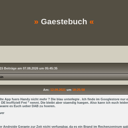
»
Gaestebuch
«
15 Beiträge am 07.08.2026 um 05:45:35
in
Am:
12.09.2021
um
18:25:58
alte App fuers Handy nicht mehr ? Die blau unterlegte . Ich finde im Googlestore nur e
 DE Inoffiziell Frei " nennt. Die bleibt aber staendig haegen. Also kann ich euch leid
al waere es Euch ueber DAB zu hoeren.
ver
fuer Androide Geraete zur Zeit nicht verfuegbar, da es ein Brand im Rechenzentrum ga