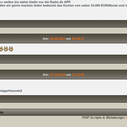
u stellen bis dahin bleibt nur die Radio.de APP.
n wir gerne machen leider bedeutet das Kosten von ueber 10.000 EUR/Monat und is
Am:
16.05.2021
um
18:18:17
Am:
27.12.2018
um
17:12:53
hlagerfreunde2
in
PHP Scripte & Webdesign: