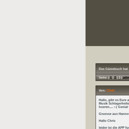
Das Gästebuch hat 
Seite: |
1
|
2
|
3
|
adm
Von:
Chris
Hallo, gibt es Eure 
Musik Schlagerheilo
hoeren.... :-( Geni
Gruesse aus Hanno
Hallo Chris
leider ist die APP 