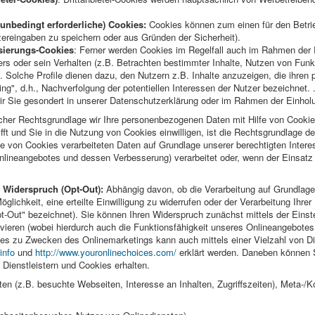
unbedingt erforderliche) Cookies:
Cookies können zum einen für den Betrieb
zereingaben zu speichern oder aus Gründen der Sicherheit).
isierungs-Cookies
: Ferner werden Cookies im Regelfall auch im Rahmen der
rs oder sein Verhalten (z.B. Betrachten bestimmter Inhalte, Nutzen von Funk
. Solche Profile dienen dazu, den Nutzern z.B. Inhalte anzuzeigen, die ihren 
ng", d.h., Nachverfolgung der potentiellen Interessen der Nutzer bezeichnet. 
ir Sie gesondert in unserer Datenschutzerklärung oder im Rahmen der Einholun
cher Rechtsgrundlage wir Ihre personenbezogenen Daten mit Hilfe von Cookies
rifft und Sie in die Nutzung von Cookies einwilligen, ist die Rechtsgrundlage de
lfe von Cookies verarbeiteten Daten auf Grundlage unserer berechtigten Inter
Onlineangebotes und dessen Verbesserung) verarbeitet oder, wenn der Einsatz 
 Widerspruch (Opt-Out):
Abhängig davon, ob die Verarbeitung auf Grundlage 
Möglichkeit, eine erteilte Einwilligung zu widerrufen oder der Verarbeitung Ihr
Out" bezeichnet). Sie können Ihren Widerspruch zunächst mittels der Einstel
vieren (wobei hierdurch auch die Funktionsfähigkeit unseres Onlineangebotes
s zu Zwecken des Onlinemarketings kann auch mittels einer Vielzahl von Die
info
und
http://www.youronlinechoices.com/
erklärt werden. Daneben können 
ienstleistern und Cookies erhalten.
n (z.B. besuchte Webseiten, Interesse an Inhalten, Zugriffszeiten), Meta-/