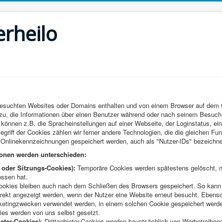
erheilo
 besuchten Websites oder Domains enthalten und von einem Browser auf dem
dazu, die Informationen über einen Benutzer während oder nach seinem Besuch
önnen z.B. die Spracheinstellungen auf einer Webseite, der Loginstatus, ein 
riff der Cookies zählen wir ferner andere Technologien, die die gleichen Fun
nlinekennzeichnungen gespeichert werden, auch als "Nutzer-IDs" bezeichne
ionen werden unterschieden:
 oder Sitzungs-Cookies):
Temporäre Cookies werden spätestens gelöscht, n
ossen hat.
kies bleiben auch nach dem Schließen des Browsers gespeichert. So kann b
direkt angezeigt werden, wenn der Nutzer eine Website erneut besucht. Ebens
etingzwecken verwendet werden, in einem solchen Cookie gespeichert werd
ies werden von uns selbst gesetzt.
ieter-Cookies)
: Drittanbieter-Cookies werden hauptsächlich von Werbetreiben