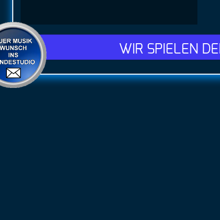
WIR SPIELEN D
Hotel 
Als kleiner Fam
Ihren Uralub so
behagliche "Pri
der Nordeifel 
persönlichen B