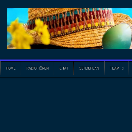
HOME
RADIO HÖREN
CHAT
SENDEPLAN
TEAM
Hotel 
Als kleiner Fam
Ihren Uralub so
behagliche "Pri